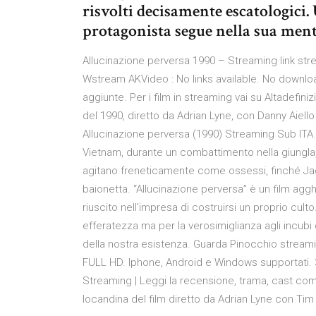
risvolti decisamente escatologici.
protagonista segue nella sua ment
Allucinazione perversa 1990 – Streaming link st
Wstream AKVideo : No links available. No downloa
aggiunte. Per i film in streaming vai su Altadefi
del 1990, diretto da Adrian Lyne, con Danny Aiell
Allucinazione perversa (1990) Streaming Sub ITA.
Vietnam, durante un combattimento nella giungla, a
agitano freneticamente come ossessi, finché Ja
baionetta. “Allucinazione perversa” è un film agg
riuscito nell’impresa di costruirsi un proprio cult
efferatezza ma per la verosimiglianza agli incu
della nostra esistenza. Guarda Pinocchio streamin
FULL HD. Iphone, Android e Windows supportati. 3
Streaming | Leggi la recensione, trama, cast compl
locandina del film diretto da Adrian Lyne con Tim