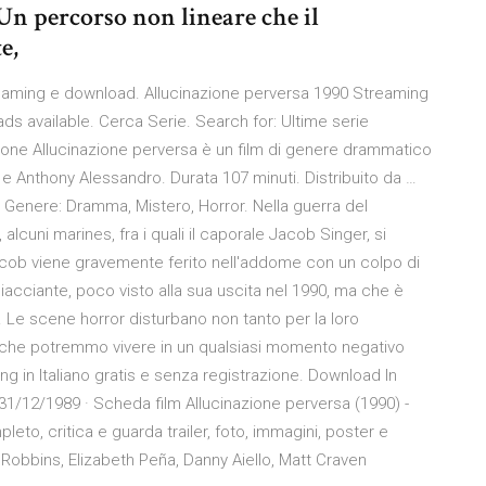
 Un percorso non lineare che il
e,
reaming e download. Allucinazione perversa 1990 Streaming
ds available. Cerca Serie. Search for: Ultime serie
nizione Allucinazione perversa è un film di genere drammatico
o e Anthony Alessandro. Durata 107 minuti. Distribuito da …
 Genere: Dramma, Mistero, Horror. Nella guerra del
lcuni marines, fra i quali il caporale Jacob Singer, si
cob viene gravemente ferito nell'addome con un colpo di
hiacciante, poco visto alla sua uscita nel 1990, ma che è
o. Le scene horror disturbano non tanto per la loro
bi che potremmo vivere in un qualsiasi momento negativo
g in Italiano gratis e senza registrazione. Download In
1/12/1989 · Scheda film Allucinazione perversa (1990) -
eto, critica e guarda trailer, foto, immagini, poster e
 Robbins, Elizabeth Peña, Danny Aiello, Matt Craven