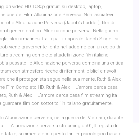
gliori video HD 1080p gratuiti su desktop, laptop,
nsione del Film: Allucinazione Perversa. Non lasciatevi
, perché Allucinazione Perversa (Jacob's Ladder), film di
n il genere erotico. Allucinazione perversa. Nella guerra
a, alcuni marines, fra i quali il caporale Jacob Singer, si
cob viene gravemente ferito nell’addome con un colpo di
rturo streaming completo altadefinizione film italiano,
bbia passato l'e Allucinazione perversa combina una critica
etnam con atmosfere ricche di riferimenti biblici e risvolti
re che il protagonista segue nella sua mente, Ruth & Alex
one Film Completo HD. Ruth & Alex – L’amore cerca casa
eto, Ruth & Alex – L’amore cerca casa film streaming ita
guardare film con sottotitoli in italiano gratuitamente.
 In Allucinazione perversa, nella guerra del Vietnam, durante
a i … Allucinazione perversa streaming cb01, Il regista di
fatale, si cimenta con questo thriller psicologico basato