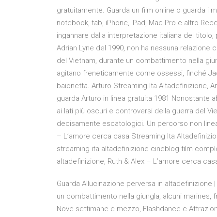
gratuitamente. Guarda un film online o guarda i mi
notebook, tab, iPhone, iPad, Mac Pro e altro Rece
ingannare dalla interpretazione italiana del titolo
Adrian Lyne del 1990, non ha nessuna relazione co
del Vietnam, durante un combattimento nella giungl
agitano freneticamente come ossessi, finché Ja
baionetta. Arturo Streaming Ita Altadefinizione, A
guarda Arturo in linea gratuita 1981 Nonostante a
ai lati più oscuri e controversi della guerra del Vi
decisamente escatologici. Un percorso non linea
– L’amore cerca casa Streaming Ita Altadefinizi
streaming ita altadefinizione cineblog film compl
altadefinizione, Ruth & Alex – L’amore cerca casa 
Guarda Allucinazione perversa in altadefinizione |
un combattimento nella giungla, alcuni marines, fr
Nove settimane e mezzo, Flashdance e Attrazione 