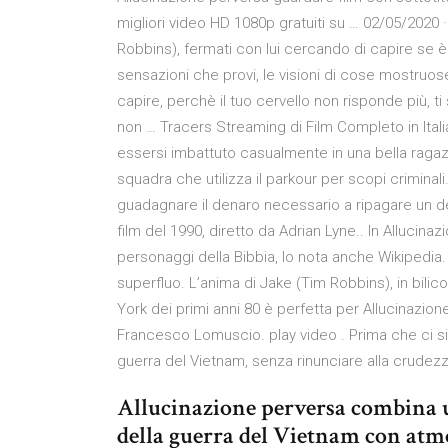
migliori video HD 1080p gratuiti su … 02/05/202
Robbins), fermati con lui cercando di capire se 
sensazioni che provi, le visioni di cose mostruose
capire, perchè il tuo cervello non risponde più, ti
non … Tracers Streaming di Film Completo in Itali
essersi imbattuto casualmente in una bella ragaz
squadra che utilizza il parkour per scopi criminal
guadagnare il denaro necessario a ripagare un de
film del 1990, diretto da Adrian Lyne.. In Alluci
personaggi della Bibbia, lo nota anche Wikipedia
superfluo. L’anima di Jake (Tim Robbins), in bilic
York dei primi anni 80 è perfetta per Allucinazione 
Francesco Lomuscio. play video . Prima che ci si
guerra del Vietnam, senza rinunciare alla crudezza
Allucinazione perversa combina una
della guerra del Vietnam con atmos