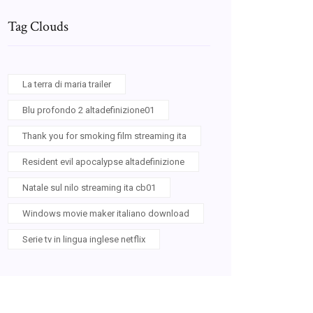
Tag Clouds
La terra di maria trailer
Blu profondo 2 altadefinizione01
Thank you for smoking film streaming ita
Resident evil apocalypse altadefinizione
Natale sul nilo streaming ita cb01
Windows movie maker italiano download
Serie tv in lingua inglese netflix