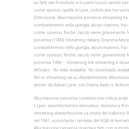
su fatti veri.Il risultato è in parte buono anche p
come spesso quella di Lyne, sofisticata ma vuota
Definizione, Allucinazione perversa streaming ita
combattimento nella giungla, alcuni marines, fra i
come ossessi, finché Jacob viene gravemente fer
perversa (1990) Streaming italiano Dramma Miste
combattimento nella giungla, alcuni marines, fra i
come ossessi, finché Jacob viene gravemente fer
perversa 1990 – Streaming link streaming e dow
AKVideo : No links available. No downloads availab
film in streaming vai su Altadefinizione Allucina
diretto da Adrian Lyne, con Danny Aiello e Anthon
Allucinazione perversa combina una critica ai lati
» Lyne: sperimentatore innovativo. domenica 8 
streaming altadefinizione La storia del ballerino
nel 1961, nonostante i tentativi del KGB di ferm
Allucinazione perversa guardare film con sottotito