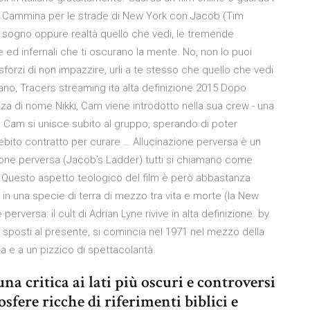
0 · Cammina per le strade di New York con Jacob (Tim
è sogno oppure realtà quello che vedi, le tremende
 ed infernali che ti oscurano la mente. No, non lo puoi
 sforzi di non impazzire, urli a te stesso che quello che vedi
ano, Tracers streaming ita alta definizione 2015 Dopo
za di nome Nikki, Cam viene introdotto nella sua crew - una
i. Cam si unisce subito al gruppo, sperando di poter
bito contratto per curare … Allucinazione perversa è un
nazione perversa (Jacob’s Ladder) tutti si chiamano come
. Questo aspetto teologico del film è però abbastanza
o in una specie di terra di mezzo tra vita e morte (la New
perversa: il cult di Adrian Lyne rivive in alta definizione. by
 sposti al presente, si comincia nel 1971 nel mezzo della
 e a un pizzico di spettacolarità.
 critica ai lati più oscuri e controversi
fere ricche di riferimenti biblici e