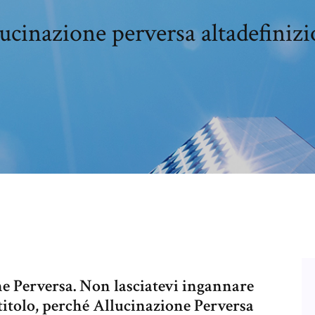
ucinazione perversa altadefiniz
e Perversa. Non lasciatevi ingannare
 titolo, perché Allucinazione Perversa