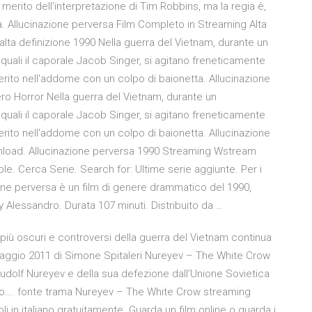
er merito dell'interpretazione di Tim Robbins, ma la regia è,
. Allucinazione perversa Film Completo in Streaming Alta
 alta definizione 1990 Nella guerra del Vietnam, durante un
 quali il caporale Jacob Singer, si agitano freneticamente
ito nell'addome con un colpo di baionetta. Allucinazione
ro Horror Nella guerra del Vietnam, durante un
 quali il caporale Jacob Singer, si agitano freneticamente
ito nell'addome con un colpo di baionetta. Allucinazione
nload. Allucinazione perversa 1990 Streaming Wstream
le. Cerca Serie. Search for: Ultime serie aggiunte. Per i
zione perversa è un film di genere drammatico del 1990,
y Alessandro. Durata 107 minuti. Distribuito da …
 più oscuri e controversi della guerra del Vietnam continua
maggio 2011 di Simone Spitaleri Nureyev – The White Crow
 Rudolf Nureyev e della sua defezione dall’Unione Sovietica
arlo…. fonte trama Nureyev – The White Crow streaming
li in italiano gratuitamente. Guarda un film online o guarda i