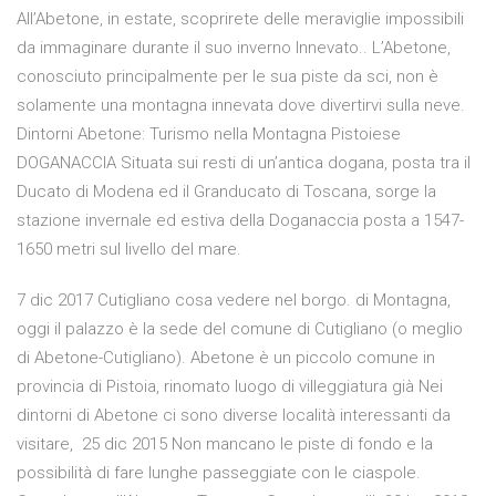
All’Abetone, in estate, scoprirete delle meraviglie impossibili
da immaginare durante il suo inverno Innevato.. L’Abetone,
conosciuto principalmente per le sua piste da sci, non è
solamente una montagna innevata dove divertirvi sulla neve.
Dintorni Abetone: Turismo nella Montagna Pistoiese
DOGANACCIA Situata sui resti di un’antica dogana, posta tra il
Ducato di Modena ed il Granducato di Toscana, sorge la
stazione invernale ed estiva della Doganaccia posta a 1547-
1650 metri sul livello del mare.
7 dic 2017 Cutigliano cosa vedere nel borgo. di Montagna,
oggi il palazzo è la sede del comune di Cutigliano (o meglio
di Abetone-Cutigliano). Abetone è un piccolo comune in
provincia di Pistoia, rinomato luogo di villeggiatura già Nei
dintorni di Abetone ci sono diverse località interessanti da
visitare, 25 dic 2015 Non mancano le piste di fondo e la
possibilità di fare lunghe passeggiate con le ciaspole.