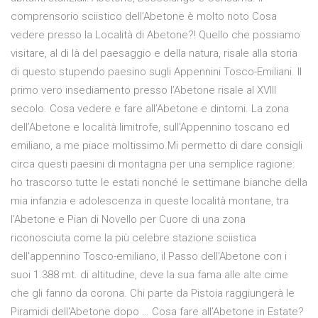
comprensorio sciistico dell’Abetone è molto noto Cosa
vedere presso la Località di Abetone?! Quello che possiamo
visitare, al di là del paesaggio e della natura, risale alla storia
di questo stupendo paesino sugli Appennini Tosco-Emiliani. Il
primo vero insediamento presso l’Abetone risale al XVIII
secolo. Cosa vedere e fare all’Abetone e dintorni. La zona
dell’Abetone e località limitrofe, sull’Appennino toscano ed
emiliano, a me piace moltissimo.Mi permetto di dare consigli
circa questi paesini di montagna per una semplice ragione:
ho trascorso tutte le estati nonché le settimane bianche della
mia infanzia e adolescenza in queste località montane, tra
l’Abetone e Pian di Novello per Cuore di una zona
riconosciuta come la più celebre stazione sciistica
dell'appennino Tosco-emiliano, il Passo dell'Abetone con i
suoi 1.388 mt. di altitudine, deve la sua fama alle alte cime
che gli fanno da corona. Chi parte da Pistoia raggiungerà le
Piramidi dell'Abetone dopo … Cosa fare all’Abetone in Estate?