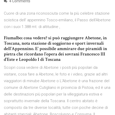
4 Comments
Cuore di una zona riconosciuta come la più celebre stazione
sciistica dell' appennino Tosco-emiliano, il Passo dell'Abetone
con i suoi 1.388 mt. di altitudine ,
Fiumalbo: cosa vedere? si può raggiungere Abetone, in
Toscana, nota stazione di soggiorno e sport invernali
dell’Appennino. E’ possibile ammirare due piramidi in
pietra che ricordano l’opera dei sovrani Francesco III
d’Este e Leopoldo I di Toscana
Scopri cosa vedere di Abetone: i posti più popolari da
visitare, cosa fare a Abetone, le foto e i video, grazie ad altri
viaggiatori di minube Abetone o L’Abetone è una frazione del
comune di Abetone Cutigliano in provincia di Pistoia, ed è una
delle destinazioni più popolari per la villeggiatura estiva e
soprattutto invernale della Toscana. Il centro abitato è
composto da tre diverse località, tutte con poche decine di
abitanti stanziali: Abetone, Boscolungo e Consuma. Il