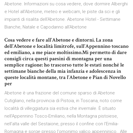
Abetone. Informazioni su cosa vedere, dove dormire Alberghi
e Hotel all'Abetone, meteo e webcam, le piste da sci e gli
impianti di risalita dell'Abetone. Abetone Hotel - Settimane
Bianche, Natale e Capodanno all'Abetone
Cosa vedere e fare all’Abetone e dintorni. La zona
dell’Abetone e località limitrofe, sull’Appennino toscano
ed emiliano, a me piace moltissimo.Mi permetto di dare
consigli circa questi paesini di montagna per una
semplice ragione: ho trascorso tutte le estati nonché le
settimane bianche della mia infanzia e adolescenza in
queste località montane, tra l’Abetone e Pian di Novello
per
Abetone è una frazione del comune sparso di Abetone
Cutigliano, nella provincia di Pistoia, in Toscana, noto come
località di villeggiatura sia estiva che invernale. È situato
nell'Appennino Tosco-Emiliano, nella Montagna pistoiese,
nell'alta valle del Sestaione, presso il confine con l'Emilia-
Romagna e sorge presso l'omonimo valico appenninico.. Alle