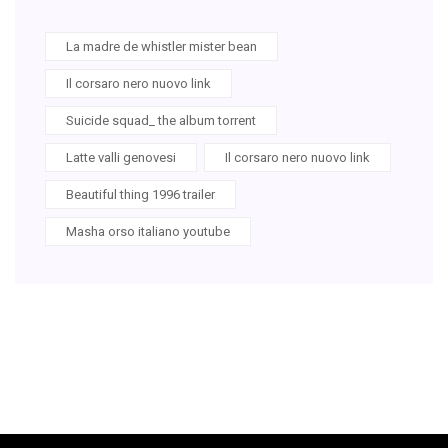
La madre de whistler mister bean
Il corsaro nero nuovo link
Suicide squad_ the album torrent
Latte valli genovesi
Il corsaro nero nuovo link
Beautiful thing 1996 trailer
Masha orso italiano youtube