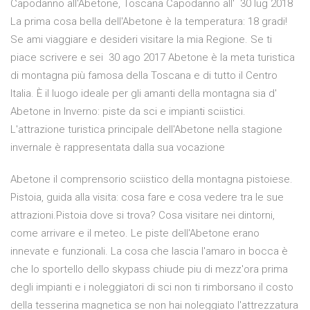
Capodanno all'Abetone, Toscana Capodanno all' 30 lug 2018
La prima cosa bella dell'Abetone è la temperatura: 18 gradi!
Se ami viaggiare e desideri visitare la mia Regione. Se ti
piace scrivere e sei 30 ago 2017 Abetone è la meta turistica
di montagna più famosa della Toscana e di tutto il Centro
Italia. È il luogo ideale per gli amanti della montagna sia d'
Abetone in Inverno: piste da sci e impianti sciistici.
L'attrazione turistica principale dell'Abetone nella stagione
invernale è rappresentata dalla sua vocazione
Abetone il comprensorio sciistico della montagna pistoiese.
Pistoia, guida alla visita: cosa fare e cosa vedere tra le sue
attrazioni.Pistoia dove si trova? Cosa visitare nei dintorni,
come arrivare e il meteo. Le piste dell'Abetone erano
innevate e funzionali. La cosa che lascia l'amaro in bocca è
che lo sportello dello skypass chiude piu di mezz'ora prima
degli impianti e i noleggiatori di sci non ti rimborsano il costo
della tesserina magnetica se non hai noleggiato l'attrezzatura