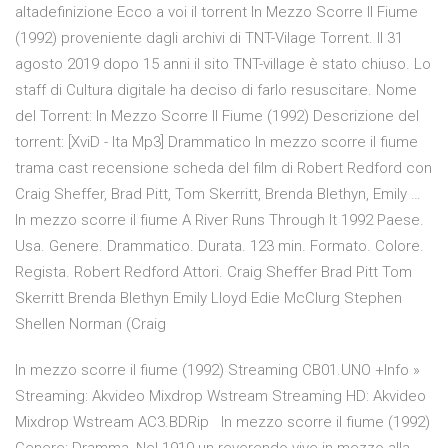
altadefinizione Ecco a voi il torrent In Mezzo Scorre Il Fiume
(1992) proveniente dagli archivi di TNT-Vilage Torrent. Il 31
agosto 2019 dopo 15 anni il sito TNT-village è stato chiuso. Lo
staff di Cultura digitale ha deciso di farlo resuscitare. Nome
del Torrent: In Mezzo Scorre Il Fiume (1992) Descrizione del
torrent: [XviD - Ita Mp3] Drammatico In mezzo scorre il fiume
trama cast recensione scheda del film di Robert Redford con
Craig Sheffer, Brad Pitt, Tom Skerritt, Brenda Blethyn, Emily …
In mezzo scorre il fiume A River Runs Through It 1992 Paese.
Usa. Genere. Drammatico. Durata. 123 min. Formato. Colore.
Regista. Robert Redford Attori. Craig Sheffer Brad Pitt Tom
Skerritt Brenda Blethyn Emily Lloyd Edie McClurg Stephen
Shellen Norman (Craig
In mezzo scorre il fiume (1992) Streaming CB01.UNO +Info »
Streaming: Akvideo Mixdrop Wstream Streaming HD: Akvideo
Mixdrop Wstream AC3.BDRip In mezzo scorre il fiume (1992)