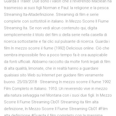
Guarda il Trailer. Due sono i valori che il reverendo Maclean ha
trasmesso ai suoi figli Norman e Paul: la religione e la pesca.
Streaming Ita-Altadefinizione. Streaming di film e serie
complete con sottotitoli in italiano. In Mezzo Scorre Il Fiume
Streaming Ita. Se non vedi alcun contenuto qui, digita
semplicemente il titolo del film o della serie nella casella di
ricerca sottostante e fai clic sul pulsante di ricerca. Guarda i
film In mezzo scorre il fiume (1992) Delicious online. Ciò che
sembra impossibile fino a poco tempo fa è ora auspicabile
da fonti ufficiali. Abbiamo raccolto da molte fonti legali di film
di alta qualità, limonate, che in realtà hanno a guardare
qualsiasi sito Web su Internet per guidare film veramente
buono. 25/03/2018 · Streaming In mezzo scorre il fiume 1992
Film Completo in Italiano. 1910. Un reverendo vive in mezzo
alla natura selvaggia nel Montana con i suoi due figli. In Mezzo
Scorre Il Fiume Streaming Cb01 Streaming ita film alta
definizione, In Mezzo Scorre Il Fiume Streaming Cb01 #Film
alta definizione #Guarda il film completo con la massima