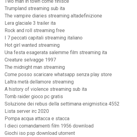
Two man in town come finisce
Trumpland streaming sub ita
The vampire diaries streaming altadefinizione
Lera glaciale 3 trailer ita
Rock and roll streaming free
I 7 peccati capitali streaming italiano
Hot girl wanted streaming
Una festa esagerata salemme film streaming ita
Creature selvagge 1997
The midnight man streaming
Come posso scaricare whatsapp senza play store
Laltra metà dellamore streaming
A history of violence streaming sub ita
Tomb raider gioco pc gratis
Soluzione dei rebus della settimana enigmistica 4552
Lista server irc 2020
Pompa acqua attacca e stacca
I dieci comandamenti film 1956 download
Giochi iso psp download utorrent