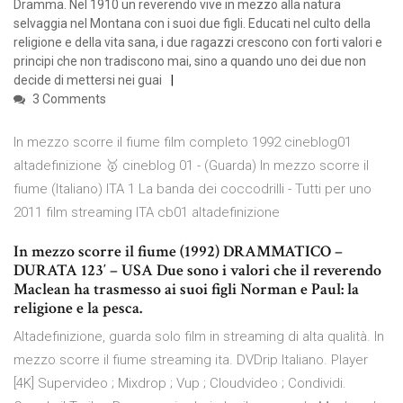
Dramma. Nel 1910 un reverendo vive in mezzo alla natura
selvaggia nel Montana con i suoi due figli. Educati nel culto della
religione e della vita sana, i due ragazzi crescono con forti valori e
principi che non tradiscono mai, sino a quando uno dei due non
decide di mettersi nei guai
3 Comments
In mezzo scorre il fiume film completo 1992 cineblog01
altadefinizione 🥇 cineblog 01 - (Guarda) In mezzo scorre il
fiume (Italiano) ITA 1 La banda dei coccodrilli - Tutti per uno
2011 film streaming ITA cb01 altadefinizione
In mezzo scorre il fiume (1992) DRAMMATICO –
DURATA 123′ – USA Due sono i valori che il reverendo
Maclean ha trasmesso ai suoi figli Norman e Paul: la
religione e la pesca.
Altadefinizione, guarda solo film in streaming di alta qualità. In
mezzo scorre il fiume streaming ita. DVDrip Italiano. Player
[4K] Supervideo ; Mixdrop ; Vup ; Cloudvideo ; Condividi.